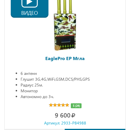
ВИДЕО
EaglePro EP Мгла
6 антенн
Глушит 3G,4G,WiFi,GSM,DCS/PHS,GPS
Радиус 25м.
Монитор
Автономно до 3ч.
5 (24)
9 600
Артикул: 2933-P84988