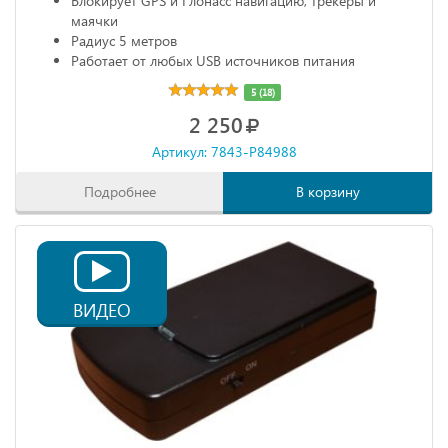
Блокирует GPS и Глонасс навигацию, трекеры и
маячки
Радиус 5 метров
Работает от любых USB источников питания
Габариты: 68х20х10 мм
5 (18)
2 250
Артикул: 7843-P84988
Подробнее
В корзину
ВИДЕО