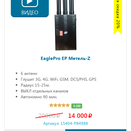
Акция скидка 20%
ВИДЕО
EaglePro EP Метель-Z
6 антенн
Глушит 3G, 4G, WiFi, GSM, DCS/PHS, GPS
Радиус 15-25м.
ВЫКЛ отдельных каналов
Автономно 90 мин.
5 (20)
20000
14 000
Артикул: 15404-P84988