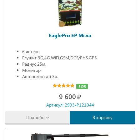
EaglePro EP Мгла
6 антенн
Глушит 3G,4G,WiFi,GSM,DCS/PHS,GPS
Радиус 25м.
Монитор
Автономно до 3ч.
5 (24)
9 600
Артикул: 2933-P121044
Подробнее
В корзину