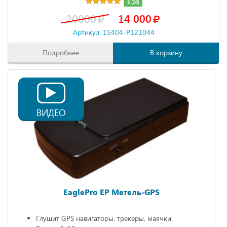
5 (20)
20000
14 000
Артикул: 15404-P121044
Подробнее
В корзину
ВИДЕО
EaglePro EP Метель-GPS
Глушит GPS навигаторы, трекеры, маячки