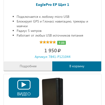
EaglePro EP Щит 1
Подключается к любому micro USB
Блокирует GPS и Глонасс навигацию, трекеры и
маячки
Радиус 5 метров
Работает от любых USB источников питания
Габариты: 68х20х10 мм
5 (22)
1 950
Артикул: 7841-P121044
Подробнее
В корзину
ВИДЕО