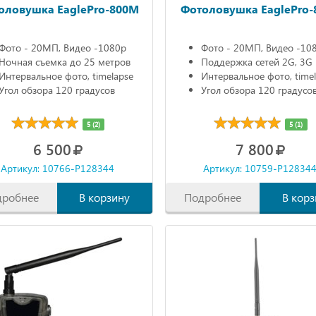
оловушка EaglePro-800M
Фотоловушка EaglePro-
Фото - 20МП, Видео -1080р
Фото - 20МП, Видео -10
Ночная съемка до 25 метров
Поддержка сетей 2G, 3G
Интервальное фото, timelapse
Интервальное фото, time
Угол обзора 120 градусов
Угол обзора 120 градусо
5 (2)
5 (1)
6 500
7 800
Артикул: 10766-P128344
Артикул: 10759-P12834
дробнее
В корзину
Подробнее
В корз