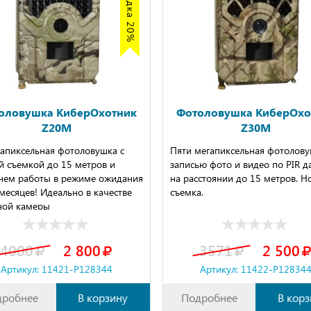
оловушка КиберОхотник
Фотоловушка КиберОхо
Z20M
Z30M
гапиксельная фотоловушка с
Пяти мегапиксельная фотолову
й съемкой до 15 метров и
записью фото и видео по PIR д
нем работы в режиме ожидания
на расстоянии до 15 метров. Н
месяцев! Идеально в качестве
съемка.
ной камеры
4000
2 800
3571
2 500
Артикул: 11421-P128344
Артикул: 11422-P12834
дробнее
В корзину
Подробнее
В корз