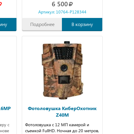
6 500
4
Артикул: 10764-P128344
ину
Подробнее
В корзину
16MP
Фотоловушка КиберОхотник
Z40M
еру с
Фотоловушка с 12 МП камерой и
снове
съемкой FullHD. Ночная до 20 метров,