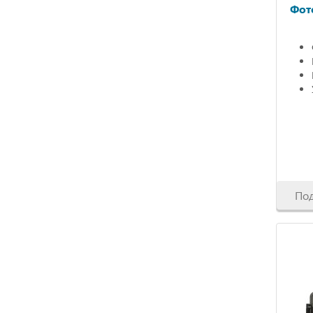
Фот
По