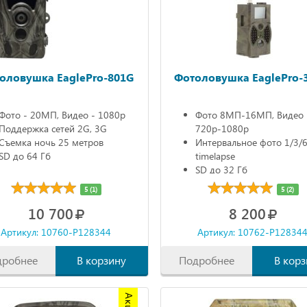
оловушка EaglePro-801G
Фотоловушка EaglePro-
Фото - 20МП, Видео - 1080р
Фото 8МП-16МП, Видео
Поддержка сетей 2G, 3G
720р-1080р
Съемка ночь 25 метров
Интервальное фото 1/3/6
SD до 64 Гб
timelapse
SD до 32 Гб
ЖК дисплей
5 (1)
5 (2)
10 700
8 200
Артикул: 10760-P128344
Артикул: 10762-P12834
дробнее
В корзину
Подробнее
В корз