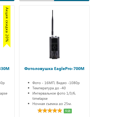
Акция скидка 20%
330M
Фотоловушка EaglePro-700M
80р
Фото - 16МП, Видео -1080р
Температура до -40
lapse
Интервальное фото 1/3/6,
timelapse
Ночная съемка до 25м.
5 (2)