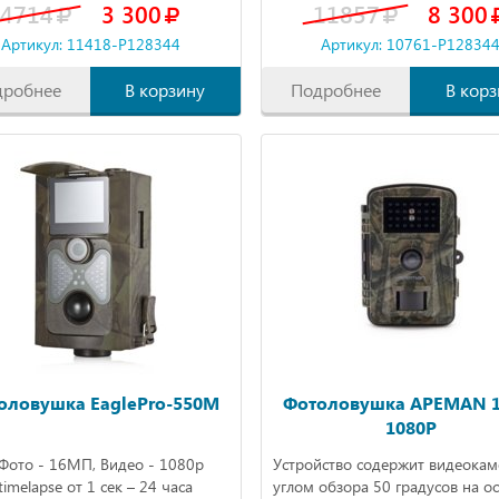
4714
3 300
11857
8 300
Артикул: 11418-P128344
Артикул: 10761-P12834
дробнее
В корзину
Подробнее
В корз
оловушка EaglePro-550M
Фотоловушка APEMAN 
1080P
Фото - 16МП, Видео - 1080р
Устройство содержит видеокам
timelapse от 1 сек – 24 часа
углом обзора 50 градусов на о