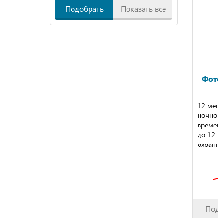
Подобрать
Показать все
Фот
12 ме
ночно
време
до 12 
охран
По