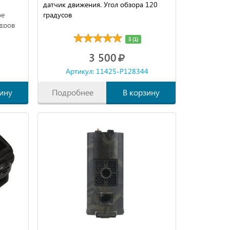
датчик движения. Угол обзора 120
ое
градусов
адров
5 (1)
ия с
3 500
в.
4
Артикул: 11425-P128344
ину
Подробнее
В корзину