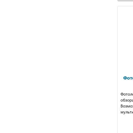
Фот
Фотол
обзор
Возмо
мульт