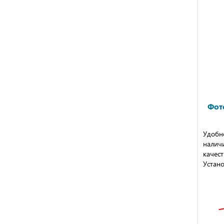
Фот
Удобн
налич
качест
Устано