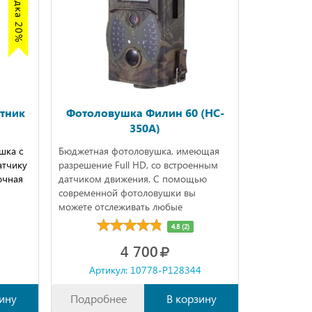
тник
Фотоловушка Филин 60 (HC-
350A)
шка с
Бюджетная фотоловушка, имеющая
атчику
разрешение Full HD, со встроенным
очная
датчиком движения. С помощью
современной фотоловушки вы
можете отслеживать любые
перемещения в выбранном секторе,
4.8 (2)
совершать фото и видеосъемку.
4 700
4
Артикул: 10778-P128344
ину
Подробнее
В корзину