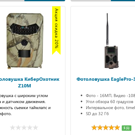
Акция скидка 20%
оловушка КиберОхотник
Фотоловушка EaglePro-
Z10M
овушка с широким углом
Фото - 16МП, Видео -10
а и датчиком движения.
Угол обзора 60 градусов
жность съемки таймлапс и
Интервальное фото, time
ифото.
SD до 32 Гб
5 (1)