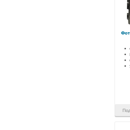
Фот
По