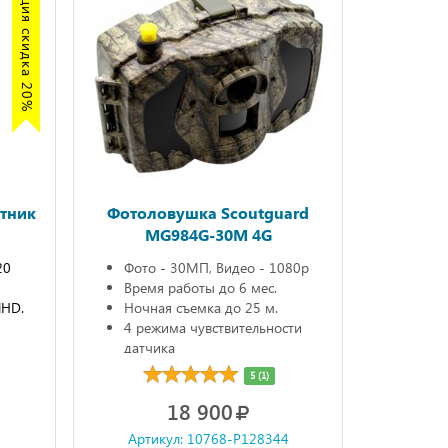
Акция скидка 20%
тник
Фотоловушка Scoutguard
MG984G-30M 4G
20
Фото - 30МП, Видео - 1080р
Время работы до 6 мес.
lHD.
Ночная съемка до 25 м.
4 режима чувствительности
датчика
5 (1)
18 900
4
Артикул: 10768-P128344