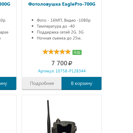
800G
Фотоловушка EaglePro-700G
80р
Фото - 16МП, Видео -1080р
Температура до -40
lapse
Поддержка сетей 2G, 3G
в
Ночная съемка до 25м.
5 (1)
7 700
4
Артикул: 10758-P128344
ину
Подробнее
В корзину