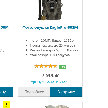
350M
Фотоловушка EaglePro-801M
Фото - 20МП, Видео -1080р
Ночная съемка до 25 метров
/9,
Режим timelapse 5, 30, 50 минут
Угол обзора 120 градусов
5 (1)
7 900
4
Артикул: 10765-P128344
ину
Подробнее
В корзину