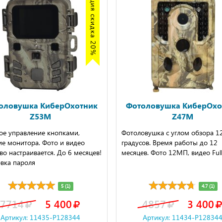
Акция скидка 20%
оловушка КиберОхотник
Фотоловушка КиберОхо
Z53M
Z47M
ое управление кнопками,
Фотоловушка с углом обзора 1
ие монитора. Фото и видео
градусов. Время работы до 12
во настраивается. До 6 месяцев!
месяцев. Фото 12МП, видео Ful
вка пароля
5 (1)
4.7 (1)
7714
5 400
4857
3 400
Артикул: 11435-P128344
Артикул: 11434-P12834