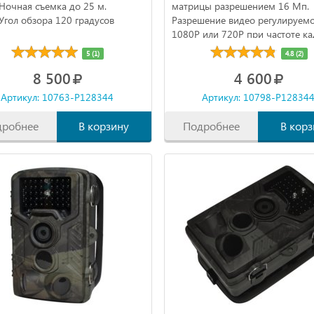
Ночная съемка до 25 м.
матрицы разрешением 16 Мп.
Угол обзора 120 градусов
Разрешение видео регулируем
1080Р или 720Р при частоте к
30 в секунду. Запись видео
5 (1)
4.8 (2)
включается по датчику движен
8 500
4 600
чувствительностью до 18 метро
Артикул: 10763-P128344
Артикул: 10798-P12834
дробнее
В корзину
Подробнее
В корз