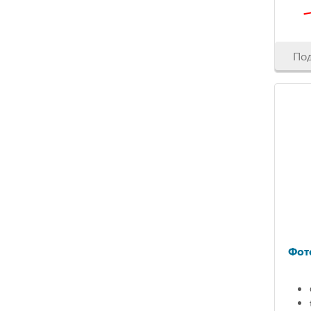
По
Фот