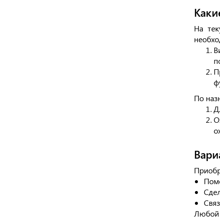
Каки
На тек
необхо
В
п
П
ф
По наз
Д
О
о
Вари
Приобр
Поме
Сдел
Связ
Любой 