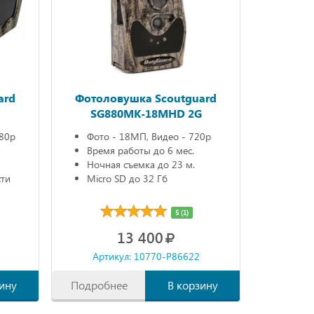
ard
Фотоловушка Scoutguard
SG880MK-18MHD 2G
080р
Фото - 18МП, Видео - 720р
Время работы до 6 мес.
Ночная съемка до 23 м.
сти
Micro SD до 32 Гб
5 (1)
13 400
Артикул: 10770-P86622
ину
Подробнее
В корзину