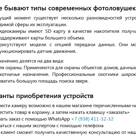
е бывают типы современных фотоловушек
ущий момент существует несколько разновидностей устро
димой сферы их эксплуатации.
идеокамеры имеют SD карту в качестве накопителя полу
оддерживают карты большего объема.
рисутствуют модели с опцией передачи данных. Они мог
ункционировать датчик движения.
начению делятся на два вида:
ля охраны. Применяются для охраны объектов: домов, дачных у
хотничье назначение. Профессиональные охотники широ
хватить большую площадь поиска зверя.
анты приобретения устройств
ести камеру возможно в нашем магазине перечисленными н
стить товар в корзину, а затем нажать клавишу «заказать»
ать заказ с помощью WhatsApp
+7 (938) 411-32-32
аться с нашим экспертом с помощью телефона
клиент сможет получить качественную консультацию от на