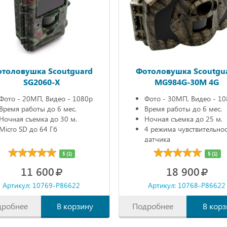
толовушка Scoutguard
Фотоловушка Scoutgu
SG2060-X
MG984G-30M 4G
Фото - 20МП, Видео - 1080р
Фото - 30МП, Видео - 1
Время работы до 6 мес.
Время работы до 6 мес.
Ночная съемка до 30 м.
Ночная съемка до 25 м.
Micro SD до 64 Гб
4 режима чувствительно
датчика
5 (1)
5 (1)
11 600
18 900
Артикул: 10769-P86622
Артикул: 10768-P86622
дробнее
В корзину
Подробнее
В корз