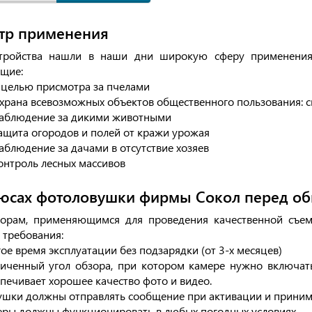
тр применения
тройства нашли в наши дни широкую сферу применения 
щие:
 целью присмотра за пчелами
храна всевозможных объектов общественного пользования: скв
аблюдение за дикими животными
ащита огородов и полей от кражи урожая
аблюдение за дачами в отсутствие хозяев
онтроль лесных массивов
юсах фотоловушки фирмы Сокол перед о
орам, применяющимся для проведения качественной съем
 требования:
ое время эксплуатации без подзарядки (от 3-х месяцев)
иченный угол обзора, при котором камере нужно включать
печивает хорошее качество фото и видео.
шки должны отправлять сообщение при активации и принима
ры должны функционировать в любых погодных условиях.