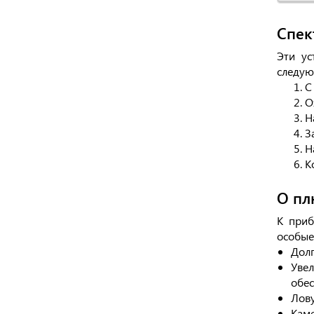
Спек
Эти ус
следую
С
О
Н
З
Н
К
О пл
К приб
особые
Долг
Увел
обес
Лову
Каме