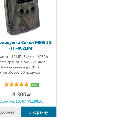
оловушка Сокол MMS 3G
(HT-002LIM)
Фото - 12МП, Видео - 1080р
timelapse от 1 сек – 24 часа
Ночная съемка до 20 м.
Угол обзора 60 градусов
5 (1)
8 300
Артикул: 10767-P118816
дробнее
В корзину